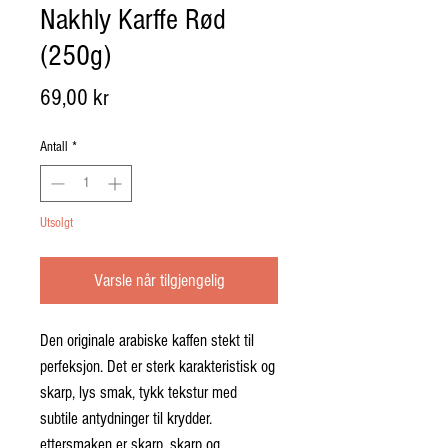
Nakhly Karffe Rød
(250g)
Pris
69,00 kr
Antall
*
Utsolgt
Varsle når tilgjengelig
Den
originale arabiske kaffen
stekt til
perfeksjon. Det er sterk karakteristisk og
skarp, lys smak, tykk tekstur med
subtile antydninger til krydder.
ettersmaken er skarp, skarp og